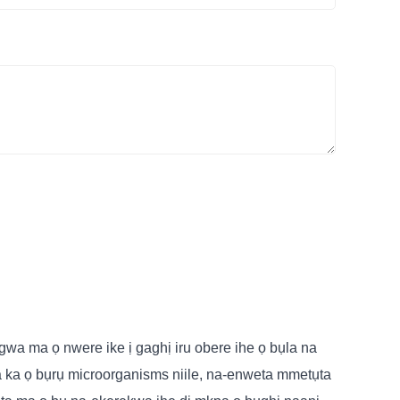
a ma ọ nwere ike ị gaghị iru obere ihe ọ bụla na
a ka ọ bụrụ microorganisms niile, na-enweta mmetụta