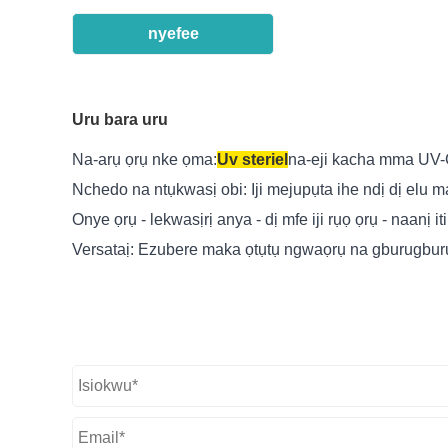
nyefee
Uru bara uru
Na-arụ ọrụ nke ọma:
Uv steriel
na-eji kacha mma UV-
Nchedo na ntụkwasị obi: Iji mejupụta ihe ndị dị elu 
Onye ọrụ - lekwasịrị anya - dị mfe iji rụọ ọrụ - naan
Versataị: Ezubere maka ọtụtụ ngwaọrụ na gburugburu 