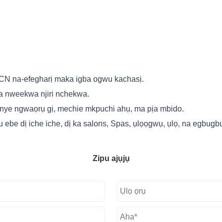
CN na-efegharị maka igba ogwu kachasị.
ma nweekwa njiri nchekwa.
ị itinye ngwaọrụ gị, mechie mkpuchi ahụ, ma pịa mbido.
ebe dị iche iche, dị ka salons, Spas, ụlọọgwụ, ụlọ, na egbugb
Zipu ajụjụ