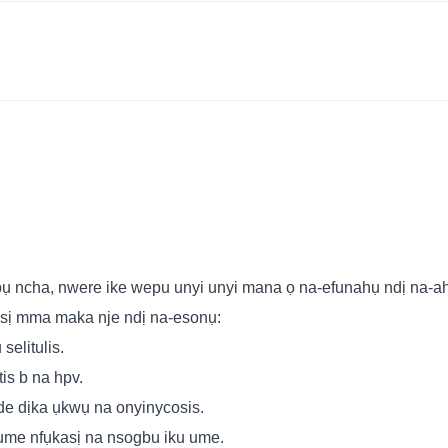
bụ ncha, nwere ike wepu unyi unyi mana ọ na-efunahụ ndị na-ah
asị mma maka nje ndị na-esonụ:
selitulis.
is b na hpv.
de dịka ụkwụ na onyinycosis.
ume nfụkasị na nsogbu iku ume.