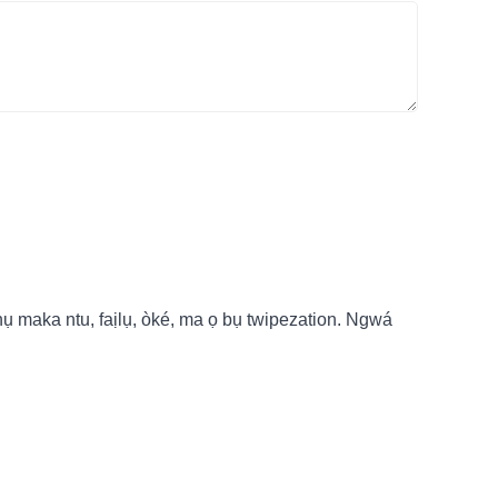
ụ maka ntu, faịlụ, òké, ma ọ bụ twipezation. Ngwá