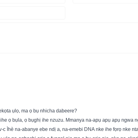
lekọta ụlọ, ma ọ bụ nhicha dabeere?
he ọ bụla, ọ bụghị ihe nzuzu. Mmanya na-apụ apụ apụ ngwa ngw
iv-c Ìhè na-abanye ebe ndị a, na-emebi DNA nke ihe fọrọ nke nt