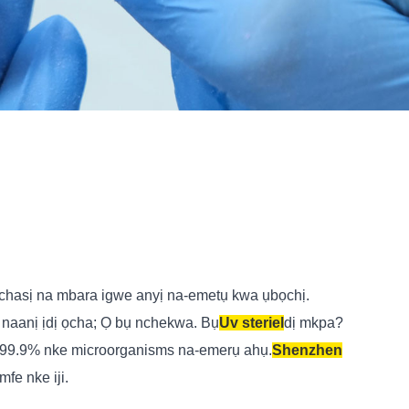
ọkachasị na mbara igwe anyị na-emetụ kwa ụbọchị.
 naanị ịdị ọcha; Ọ bụ nchekwa. Bụ
Uv steriel
dị mkpa?
u 99.9% nke microorganisms na-emerụ ahụ.
Shenzhen
fe nke iji.