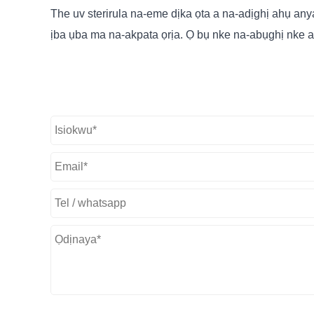
The uv sterirula na-eme dịka ọta a na-adịghị ahụ an
ịba ụba ma na-akpata ọrịa. Ọ bụ nke na-abụghị nke a