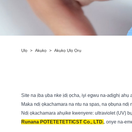
Ụlọ
>
Akụkọ
>
Akụkọ Ụlọ Ọrụ
Site na ịba ụba nke ịdị ọcha, iyi egwu na-adịghị ahụ
Maka ndị ọkachamara na ntu na spas, na ọbụna ndị n
Ndị ọkachamara ahụike kwenyere: ultraviolet (UV) b
Runana POTETETETTICST Co., LTD.
, onye na-eme