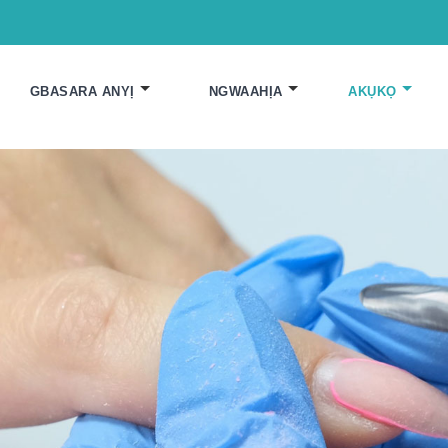
GBASARA ANYỊ
NGWAAHỊA
AKỤKỌ