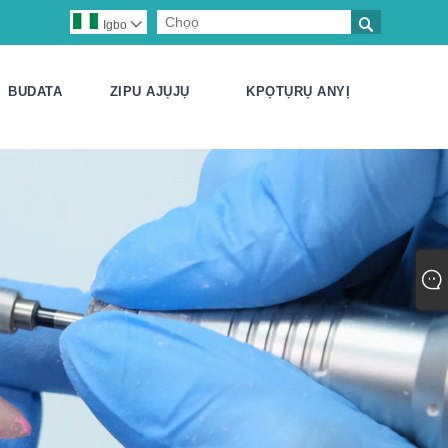

Igbo

BUDATA
ZIPU AJỤJỤ
KPỌTỤRỤ ANYỊ