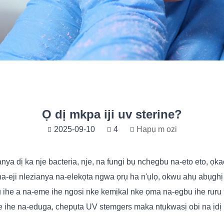
Ọ dị mkpa iji uv sterine?
2025-09-10
4
Hapụ m ozi
 anya dị ka nje bacteria, nje, na fungi bụ nchegbu na-eto eto, 
a-eji nlezianya na-elekọta ngwa ọrụ ha n'ụlọ, okwu ahụ abụghị
ụ ihe a na-eme ihe ngosi nke kemịkal nke ọma na-egbu ihe rur
 ihe na-eduga, chepụta UV stemgers maka ntụkwasị obi na ịdị m