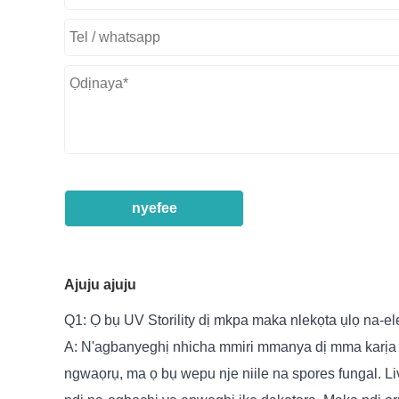
nyefee
Ajuju ajuju
Q1: Ọ bụ UV Storility dị mkpa maka nlekọta ụlọ na-e
A: N'agbanyeghị nhicha mmiri mmanya dị mma karịa i
ngwaọrụ, ma ọ bụ wepu nje niile na spores fungal. L