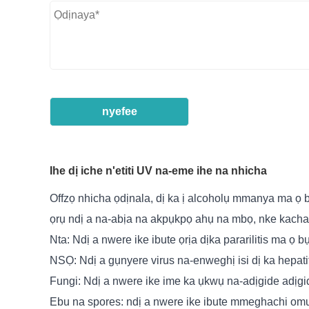
nyefee
Ihe dị iche n'etiti UV na-eme ihe na nhicha
Offzọ nhicha ọdịnala, dị ka ị alcoholụ mmanya ma ọ 
ọrụ ndị a na-abịa na akpụkpọ ahụ na mbọ, nke kach
Nta: Ndị a nwere ike ibute ọrịa dịka pararilitis ma ọ bụ 
NSỌ: Ndị a gụnyere virus na-enweghị isi dị ka hepatit
Fungi: Ndị a nwere ike ime ka ụkwụ na-adịgide adịgi
Ebu na spores: ndị a nwere ike ibute mmeghachi om