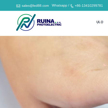

Whatsapp /
sales@led88.com
+86-13410299781

ỤLỌ