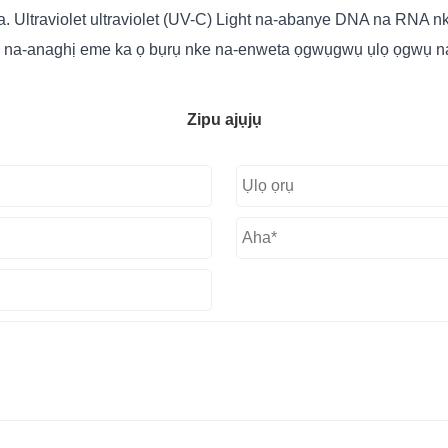
ya. Ultraviolet ultraviolet (UV-C) Light na-abanye DNA na RNA
 na-anaghị eme ka ọ bụrụ nke na-enweta ọgwụgwụ ụlọ ọgwụ na nk
Zipu ajụjụ