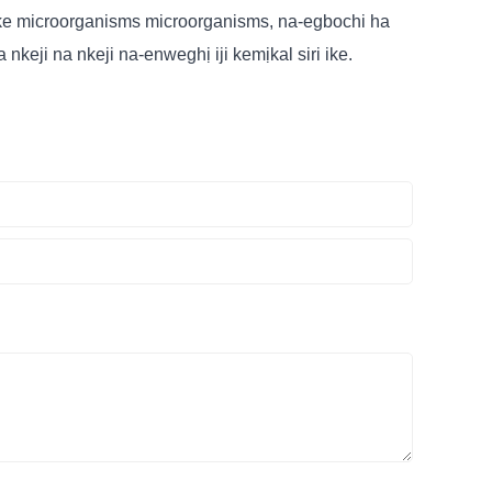
 nke microorganisms microorganisms, na-egbochi ha
eji na nkeji na-enweghị iji kemịkal siri ike.