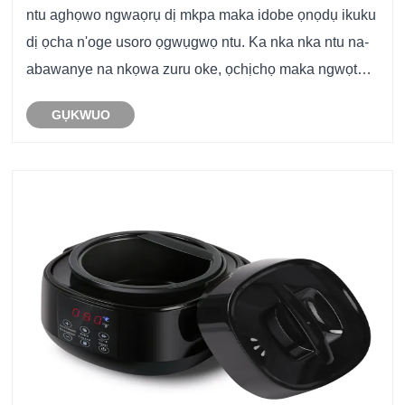
ntu aghọwo ngwaọrụ dị mkpa maka idobe ọnọdụ ikuku
dị ọcha n'oge usoro ọgwụgwọ ntu. Ka nka nka ntu na-
abawanye na nkọwa zuru oke, ọchịchọ maka ngwọta
nlekọta uzuzu nke ọma abawanyela nke ukwuu n'ofe
GỤKWUO
gburugburu ebe a na-edebe ụlọ nri zuru ụwa ọnụ.