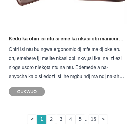
Kedu ka ohiri isi ntu si eme ka nkasi obi manicure
dịkwuo mma?
Ohiri isi ntu bụ ngwa ergonomic dị mfe ma dị oke arụ
ọrụ emebere iji melite nkasi obi, nkwụsi ike, na izi ezi
n'oge usoro nlekọta ntu na ntu. Edemede a na-
enyocha ka o si edozi isi ihe mgbu ndị ma ndị na-ahụ
maka ntu na ndị ahịa na-eche ihu, gụnyere ike
GỤKWUO
ọgwụgwụ nkwojiaka, itinye aka na-adịghị mma, n......
<
1
2
3
4
5
...
15
>