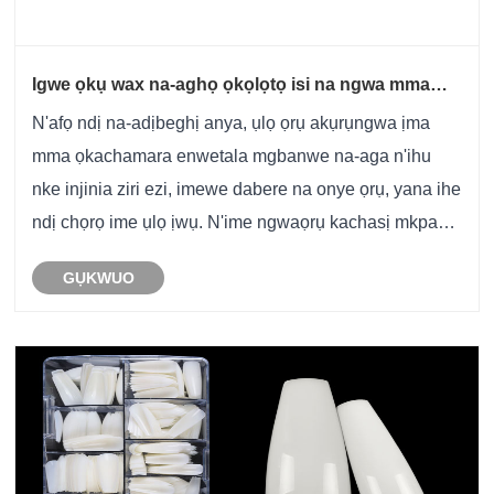
Igwe ọkụ wax na-aghọ ọkọlọtọ isi na ngwa mma
ọgbara ọhụrụ?
N'afọ ndị na-adịbeghị anya, ụlọ ọrụ akụrụngwa ịma
mma ọkachamara enwetala mgbanwe na-aga n'ihu
nke injinia ziri ezi, imewe dabere na onye ọrụ, yana ihe
ndị chọrọ ime ụlọ ịwụ. N'ime ngwaọrụ kachasị mkpa
na evolushọn a, Wax Heater aghọwo ngwaọrụ etiti
GỤKWUO
maka ịnye ọrụ ọgwụgwọ na-agbanwe agbanwe na
gburug......