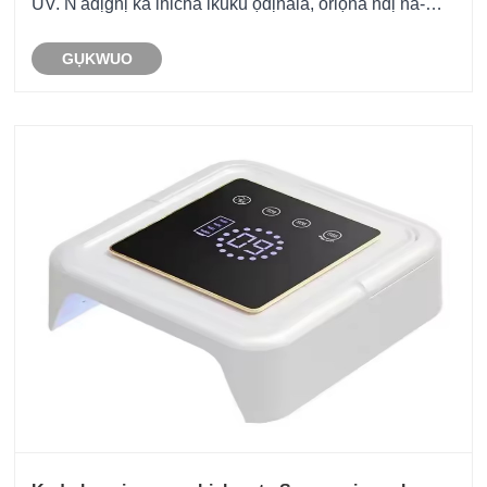
UV. N'adịghị ka ihicha ikuku ọdịnala, oriọna ndị na-
ehicha ntu na-eji ultraviolet ma ọ bụ teknụzụ ọkụ LED
GỤKWUO
gwọọ ọkwa ncha ncha ngwa ngwa n'ime sekọn......