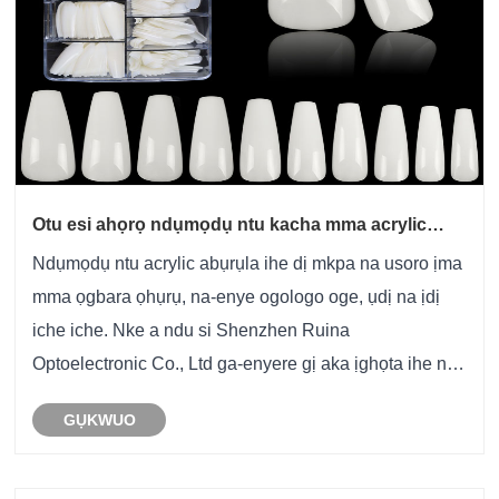
Otu esi ahọrọ ndụmọdụ ntu kacha mma acrylic
maka mbọ mbọ gị zuru oke
Ndụmọdụ ntu acrylic abụrụla ihe dị mkpa na usoro ịma
mma ọgbara ọhụrụ, na-enye ogologo oge, ụdị na ịdị
iche iche. Nke a ndu si Shenzhen Ruina
Optoelectronic Co., Ltd ga-enyere gị aka ịghọta ihe na-
achọ na elu-edu ntu Atụmatụ acrylic, otú e si etinye ha,
GỤKWUO
na otú iji nọgide na-enwe ha maka ogologo-adịg......