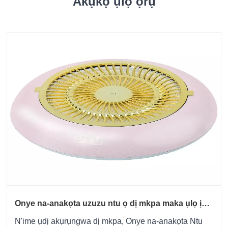
Akụkọ ụlọ ọrụ
Onye na-anakọta uzuzu ntu ọ dị mkpa maka ụlọ ịwụ
ntu ọgbara ọhụrụ?
N'ime ụdị akụrụngwa dị mkpa, Onye na-anakọta Ntu