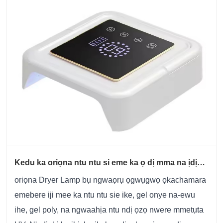
Kedu ka oriọna ntu ntu si eme ka ọ dị mma na ịdị
mma ntu?
oriọna Dryer Lamp bụ ngwaọrụ ọgwụgwọ ọkachamara
emebere iji mee ka ntu ntu sie ike, gel onye na-ewu
ihe, gel poly, na ngwaahịa ntu ndị ọzọ nwere mmetụta