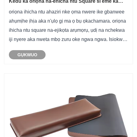
Kedu ka oriọna na-ehicha ntu Square si eme ka
ahụmịhe ịhịa aka n'ahụ gị dịkwuo mma?
oriọna ihicha ntu ahaziri nke ọma nwere ike gbanwee
ahụmịhe ịhịa aka n'ụlọ gị ma ọ bụ ọkachamara. oriọna
ihicha ntu square na-ejikọta arụmọrụ, ụdị na nchekwa
iji nyere aka nweta mbọ zuru oke ngwa ngwa. Isiokwu
a na-enyocha teknụzụ, uru, na ndụmọdụ bara uru
GỤKWUO
maka iji oriọna ihicha ntu square iji nweta......