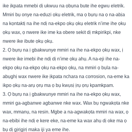
ike ịkpata mmebi dị ukwuu na ọbụna bute ihe egwu eletrik.
Mmiri bụ onye na-eduzi ọkụ eletrik, ma ọ bụrụ na ọ na-abịa
na kọntaktị na ihe ndị na-ekpo ọkụ ọkụ eletrik n'ime ihe ọkụ
ọkụ wax, ọ nwere ike ime ka obere sekit dị mkpirikpi, nke
nwere ike ibute ọkụ ọkụ.
2. Ọ bụrụ na ị gbakwunye mmiri na ihe na-ekpo ọkụ wax, ị
nwere ike imebi ihe ndị dị n'ime ọkụ ahụ. A na-eji ihe na-
ekpo ọkụ na-ekpo ọkụ na-ekpo ọkụ, na mmiri ọ bụla na-
abụghị wax nwere ike ịkpata nchara na corrosion, na-eme ka
ikpo ọkụ na-arụ ọrụ ma ọ bụ kwụsị ịrụ ọrụ kpamkpam.
3. Ọ bụrụ na ị gbakwunye mmiri na ihe na-ekpo ọkụ wax,
mmiri ga-agbanwe agbanwe nke wax. Wax bụ ngwakọta nke
wax, mmanụ, na resin. Mgbe a na-agwakọta mmiri na wax, ọ
na-ebibi ihe ndị e kere eke, na-eme ka wax ahụ dị oke ma ọ
bụ dị gịrịgịrị maka iji ya eme ihe.