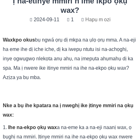
Ị na-etinye mmiri n'ime ikpo ọkụ
wax?
2024-09-11
1
Hapụ m ozi
Wax
kpo oku
s
bụ ngwá ọrụ dị mkpa na ụlọ ọrụ mma. A na-eji
ha eme ihe dị iche iche, dị ka iwepụ ntutu isi na-achọghị,
inye ọgwụgwọ nlekọta anụ ahụ, na ịmepụta ahụmahụ dị ka
spa. Ma ị nwere ike itinye mmiri na ihe na-ekpo ọkụ wax?
Azịza ya bụ mba.
Nke a bụ ihe kpatara na ị nweghị ike ịtinye mmiri na ọkụ
wax:
1.
Ihe na-ekpo ọkụ wax
a na-eme ka a na-eji naanị wax, ọ
bụghị na mmiri. Ịtinye mmiri na ihe na-ekpo ọkụ wax nwere