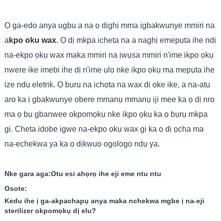
Ọ ga-edo anya ugbu a na ọ dịghị mma ịgbakwunye mmiri na
a
kpo oku wax
. Ọ dị mkpa icheta na a naghị emepụta ihe ndị
na-ekpo ọkụ wax maka mmiri na ịwụsa mmiri n'ime ikpo ọkụ
nwere ike imebi ihe dị n'ime ụlọ nke ikpo ọkụ ma mepụta ihe
ize ndụ eletrik. Ọ bụrụ na ịchọta na wax dị oke ike, a na-atụ
aro ka ị gbakwunye obere mmanụ mmanụ iji mee ka ọ dị nro
ma ọ bụ gbanwee okpomọkụ nke ikpo ọkụ ka ọ bụrụ mkpa
gị. Cheta idobe igwe na-ekpo ọkụ wax gị ka ọ dị ọcha ma
na-echekwa ya ka ọ dịkwuo ogologo ndụ ya.
Nke gara aga:
Otu esi ahọrọ ihe eji eme ntu ntu
Osote:
Kedu ihe ị ga-akpachapụ anya maka nchekwa mgbe ị na-eji
sterilizer okpomọkụ dị elu?